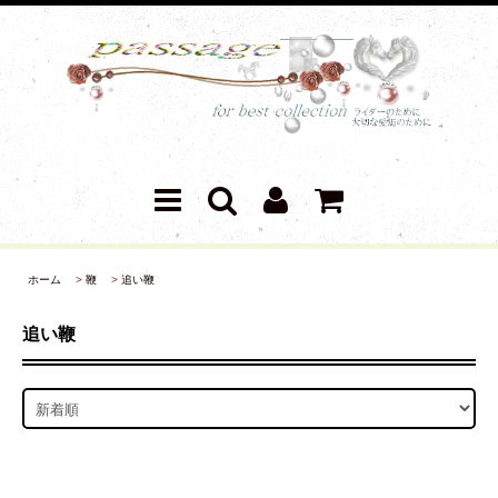
ホーム
>
鞭
>
追い鞭
追い鞭