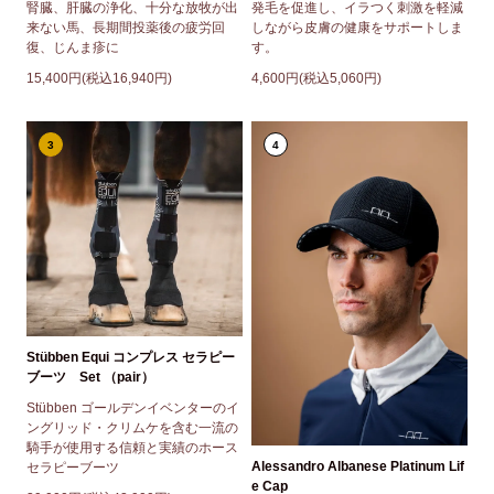
腎臓、肝臓の浄化、十分な放牧が出
発毛を促進し、イラつく刺激を軽減
来ない馬、長期間投薬後の疲労回
しながら皮膚の健康をサポートしま
復、じんま疹に
す。
15,400円(税込16,940円)
4,600円(税込5,060円)
3
4
Stübben Equi コンプレス セラピー
ブーツ Set （pair）
Stübben ゴールデンイベンターのイ
ングリッド・クリムケを含む一流の
騎手が使用する信頼と実績のホース
Alessandro Albanese Platinum Lif
セラピーブーツ
e Cap