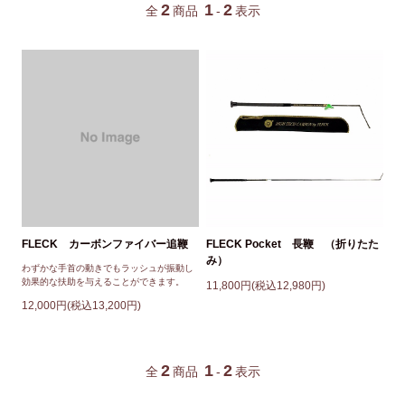
2
1
2
全
商品
-
表示
FLECK カーボンファイバー追鞭
FLECK Pocket 長鞭 （折りたた
み）
わずかな手首の動きでもラッシュが振動し
効果的な扶助を与えることができます。
11,800円(税込12,980円)
12,000円(税込13,200円)
2
1
2
全
商品
-
表示