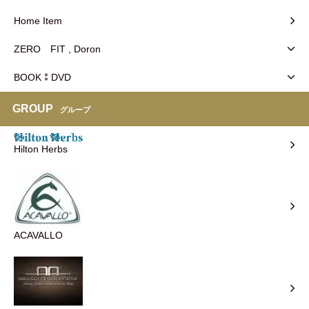
Home Item
ZERO FIT , Doron
BOOK⁑DVD
GROUP
グループ
Hilton Herbs
ACAVALLO