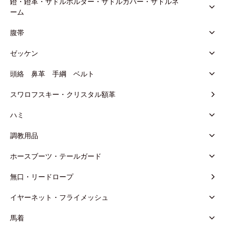
鐙・鐙革・サドルホルダー・サドルカバー・サドルネ
ーム
腹帯
ゼッケン
頭絡 鼻革 手綱 ベルト
スワロフスキー・クリスタル額革
ハミ
調教用品
ホースブーツ・テールガード
無口・リードロープ
イヤーネット・フライメッシュ
馬着