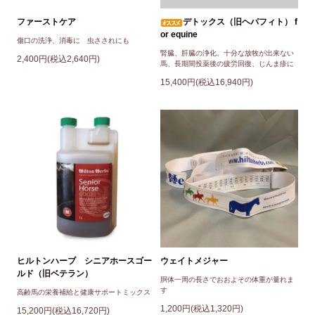
ファーストケア
デトックス（旧ヘパフィト） f
or equine
傷口の洗浄、消毒に 虫さされにも
腎臓、肝臓の浄化、十分な放牧が出来ない
2,400円(税込2,640円)
馬、長期間投薬後の疲労回復、じんま疹に
15,400円(税込16,940円)
ヒルトンハーブ シニアホースゴー
ウェイトメジャー
ルド（旧ベテラン）
胴体一周の長さでおおよその体重が量れま
す
高齢馬の栄養補給と健康サポートミックス
1,200円(税込1,320円)
15,200円(税込16,720円)