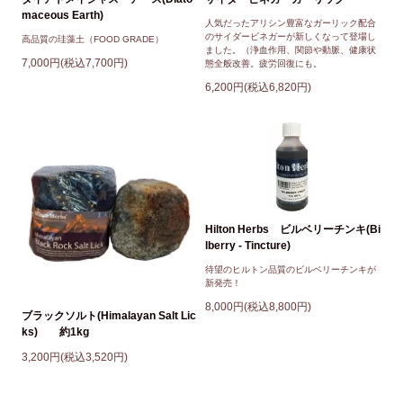
maceous Earth)
人気だったアリシン豊富なガーリック配合
のサイダービネガーが新しくなって登場し
高品質の珪藻土（FOOD GRADE）
ました。（浄血作用、関節や動脈、健康状
7,000円(税込7,700円)
態全般改善。疲労回復にも。
6,200円(税込6,820円)
Hilton Herbs ビルベリーチンキ(Bi
lberry - Tincture)
待望のヒルトン品質のビルベリーチンキが
新発売！
8,000円(税込8,800円)
ブラックソルト(Himalayan Salt Lic
ks) 約1kg
3,200円(税込3,520円)