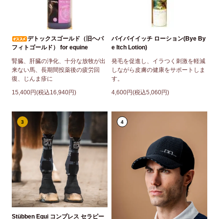
デトックスゴールド（旧ヘパ
バイバイイッチ ローション(Bye By
フィトゴールド） for equine
e Itch Lotion)
腎臓、肝臓の浄化、十分な放牧が出
発毛を促進し、イラつく刺激を軽減
来ない馬、長期間投薬後の疲労回
しながら皮膚の健康をサポートしま
復、じんま疹に
す。
15,400円(税込16,940円)
4,600円(税込5,060円)
3
4
Stübben Equi コンプレス セラピー