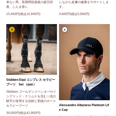
来ない馬、長期間投薬後の疲労回
しながら皮膚の健康をサポートしま
復、じんま疹に
す。
15,400円(税込16,940円)
4,600円(税込5,060円)
3
4
Stübben Equi コンプレス セラピー
ブーツ Set （pair）
Stübben ゴールデンイベンターのイ
ングリッド・クリムケを含む一流の
騎手が使用する信頼と実績のホース
Alessandro Albanese Platinum Lif
セラピーブーツ
e Cap
39,000円(税込42,900円)