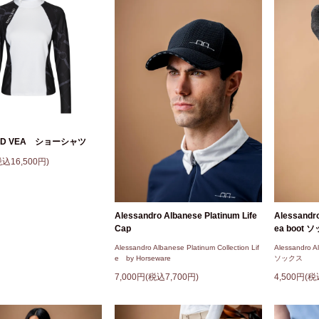
AND VEA ショーシャツ
税込16,500円)
Alessandro Albanese Platinum Life
Alessandro
Cap
ea boot 
Alessandro Albanese Platinum Collection Lif
Alessandro A
e by Horseware
ソックス
7,000円(税込7,700円)
4,500円(税