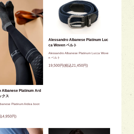
Alessandro Albanese Platinum Luc
ca Woven ベルト
Alessandro Albanese Platinum Lucca Wove
n ベルト
19,500円(税込21,450円)
 Albanese Platinum Ard
ソックス
lbanese Platinum Ardea boot
込4,950円)