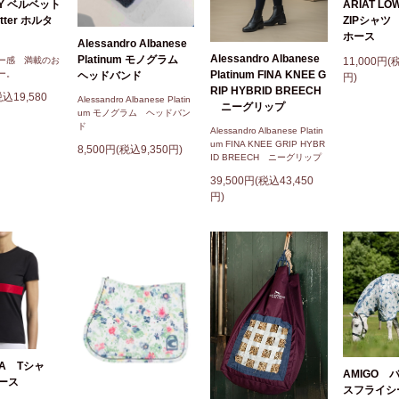
KY ベルベット
ARIAT LOW
litter ホルタ
ZIPシャ
ホース
Alessandro Albanese
Alessandro Albanese
Platinum モノグラム
ー感 満載のお
11,000円(
ー。
Platinum FINA KNEE G
ヘッドバンド
円)
RIP HYBRID BREECH
税込19,580
Alessandro Albanese Platin
ニーグリップ
um モノグラム ヘッドバン
ド
Alessandro Albanese Platin
um FINA KNEE GRIP HYBR
8,500円(税込9,350円)
ID BREECH ニーグリップ
39,500円(税込43,450
円)
RA Tシャ
AMIGO 
ース
スフライシ