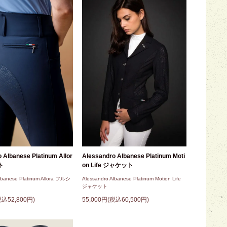
Alessandro Albanese Platinum Moti
 Albanese Platinum Allor
on Life ジャケット
ト
Alessandro Albanese Platinum Motion Life
lbanese Platinum Allora フルシ
ジャケット
55,000円(税込60,500円)
税込52,800円)