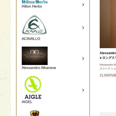
Hilton Herbs
ACAVALLO
Alessandro
a ロング
Alessandro 
Alessandro Albanese
スリーブ シ
21,000円(
AIGEL