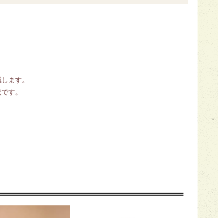
減します。
状です。