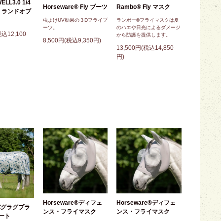
ELL3.0 1/4
Horseware® Fly ブーツ
Rambo® Fly マスク
ツ ランドオブ
虫よけUV効果の３Dフライブ
ランボー®フライマスクは夏
ーツ。
のハエや日光によるダメージ
税込12,100
から防護を提供します。
8,500円(税込9,350円)
13,500円(税込14,850
円)
Horseware®ディフェ
Horseware®ディフェ
バグラグプラ
ンス・フライマスク
ンス・フライマスク
ート