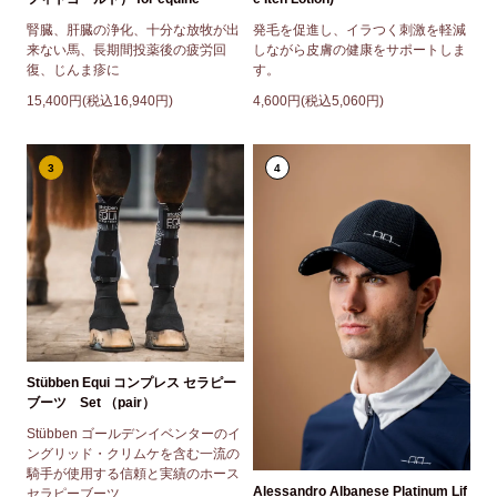
腎臓、肝臓の浄化、十分な放牧が出
発毛を促進し、イラつく刺激を軽減
来ない馬、長期間投薬後の疲労回
しながら皮膚の健康をサポートしま
復、じんま疹に
す。
15,400円(税込16,940円)
4,600円(税込5,060円)
3
4
Stübben Equi コンプレス セラピー
ブーツ Set （pair）
Stübben ゴールデンイベンターのイ
ングリッド・クリムケを含む一流の
騎手が使用する信頼と実績のホース
Alessandro Albanese Platinum Lif
セラピーブーツ