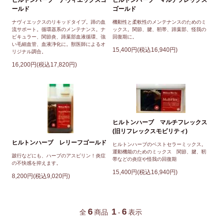
ヒルトンハーブ ナヴィエックスゴ
ヒルトンハーブ マルチフレックス
ールド
ゴールド
ナヴィエックスのリキッドタイプ。蹄の血
機動性と柔軟性のメンテナンスのためのミ
流サポート。循環器系のメンテナンス。ナ
ックス。関節、腱、靭帯、蹄葉部、怪我の
ビキュラー、関節炎、蹄葉部血液循環、強
回復期に。
い毛細血管、血液浄化に。獣医師によるオ
15,400円(税込16,940円)
リジナル調合。
16,200円(税込17,820円)
ヒルトンハーブ マルチフレックス
(旧リフレックスモビリティ)
ヒルトンハーブ レリーフゴールド
ヒルトンハーブのベストセラーミックス。
運動機能のためのミックス 関節、腱、靭
跛行などにも、ハーブのアスピリン！炎症
帯などの炎症や怪我の回復期
の不快感を抑えます。
15,400円(税込16,940円)
8,200円(税込9,020円)
6
1
6
全
商品
-
表示