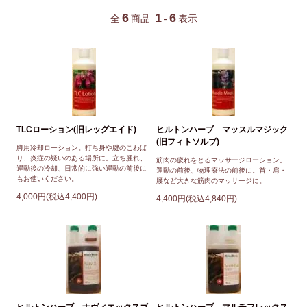
6
1
6
全
商品
-
表示
TLCローション(旧レッグエイド)
ヒルトンハーブ マッスルマジック
(旧フィトソルブ)
脚用冷却ローション。打ち身や腱のこわば
り、炎症の疑いのある場所に。立ち腫れ、
筋肉の疲れをとるマッサージローション。
運動後の冷却、日常的に強い運動の前後に
運動の前後、物理療法の前後に。首・肩・
もお使いください。
腰など大きな筋肉のマッサージに。
4,000円(税込4,400円)
4,400円(税込4,840円)