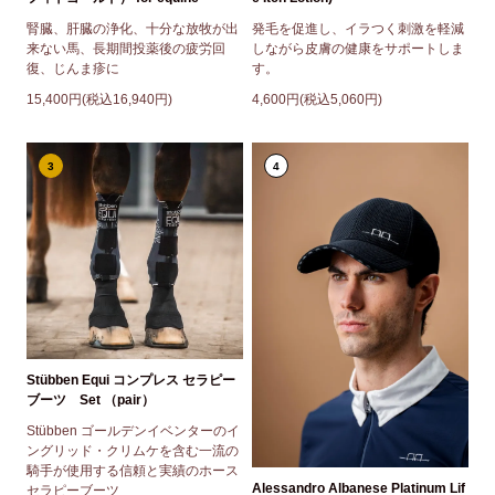
腎臓、肝臓の浄化、十分な放牧が出
発毛を促進し、イラつく刺激を軽減
来ない馬、長期間投薬後の疲労回
しながら皮膚の健康をサポートしま
復、じんま疹に
す。
15,400円(税込16,940円)
4,600円(税込5,060円)
3
4
Stübben Equi コンプレス セラピー
ブーツ Set （pair）
Stübben ゴールデンイベンターのイ
ングリッド・クリムケを含む一流の
騎手が使用する信頼と実績のホース
Alessandro Albanese Platinum Lif
セラピーブーツ