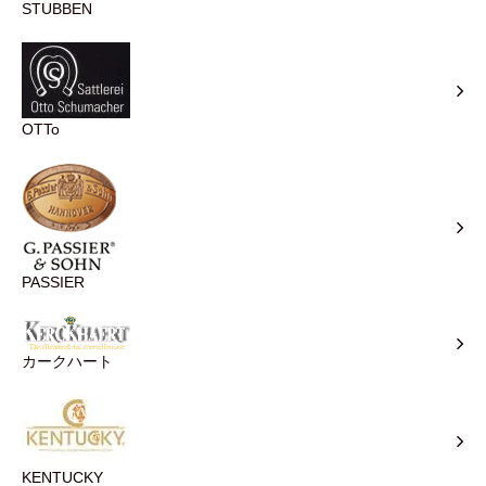
STUBBEN
OTTo
PASSIER
カークハート
KENTUCKY