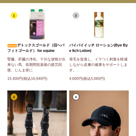
1
2
デトックスゴールド（旧ヘパ
バイバイイッチ ローション(Bye By
フィトゴールド） for equine
e Itch Lotion)
腎臓、肝臓の浄化、十分な放牧が出
発毛を促進し、イラつく刺激を軽減
来ない馬、長期間投薬後の疲労回
しながら皮膚の健康をサポートしま
復、じんま疹に
す。
15,400円(税込16,940円)
4,600円(税込5,060円)
3
4