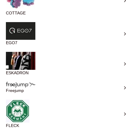
COTTAGE
EGO7
ESKADRON
Freejump
FLECK