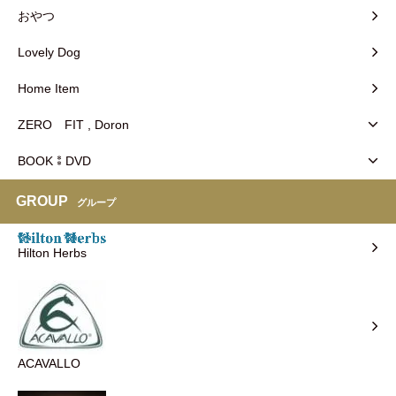
おやつ
Lovely Dog
Home Item
ZERO FIT , Doron
BOOK⁑DVD
GROUP
グループ
Hilton Herbs
ACAVALLO