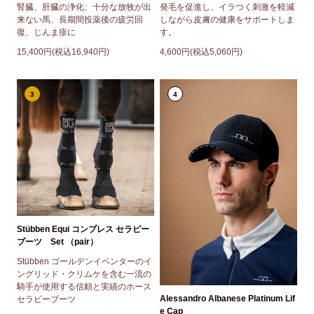
腎臓、肝臓の浄化、十分な放牧が出
発毛を促進し、イラつく刺激を軽減
来ない馬、長期間投薬後の疲労回
しながら皮膚の健康をサポートしま
復、じんま疹に
す。
15,400円(税込16,940円)
4,600円(税込5,060円)
3
4
Stübben Equi コンプレス セラピー
ブーツ Set （pair）
Stübben ゴールデンイベンターのイ
ングリッド・クリムケを含む一流の
騎手が使用する信頼と実績のホース
Alessandro Albanese Platinum Lif
セラピーブーツ
e Cap