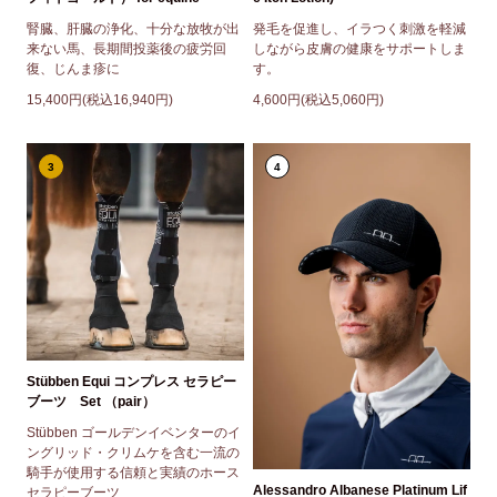
腎臓、肝臓の浄化、十分な放牧が出
発毛を促進し、イラつく刺激を軽減
来ない馬、長期間投薬後の疲労回
しながら皮膚の健康をサポートしま
復、じんま疹に
す。
15,400円(税込16,940円)
4,600円(税込5,060円)
3
4
Stübben Equi コンプレス セラピー
ブーツ Set （pair）
Stübben ゴールデンイベンターのイ
ングリッド・クリムケを含む一流の
騎手が使用する信頼と実績のホース
Alessandro Albanese Platinum Lif
セラピーブーツ