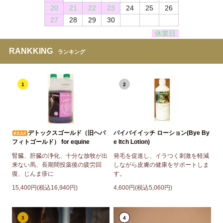
20
21
22
23
24
25
26
27
28
29
30
休業日
RANKKING
ランキング
1
2
デトックスゴールド（旧ヘパ
バイバイイッチ ローション(Bye By
フィトゴールド） for equine
e Itch Lotion)
腎臓、肝臓の浄化、十分な放牧が出
発毛を促進し、イラつく刺激を軽減
来ない馬、長期間投薬後の疲労回
しながら皮膚の健康をサポートしま
復、じんま疹に
す。
15,400円(税込16,940円)
4,600円(税込5,060円)
3
4