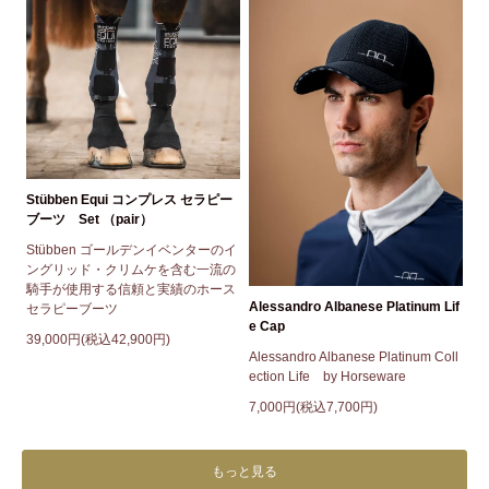
Stübben Equi コンプレス セラピー
ブーツ Set （pair）
Stübben ゴールデンイベンターのイ
ングリッド・クリムケを含む一流の
騎手が使用する信頼と実績のホース
Alessandro Albanese Platinum Lif
セラピーブーツ
e Cap
39,000円(税込42,900円)
Alessandro Albanese Platinum Coll
ection Life by Horseware
7,000円(税込7,700円)
もっと見る