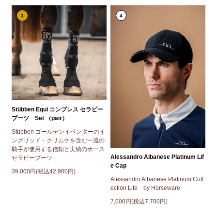
3
4
Stübben Equi コンプレス セラピー
ブーツ Set （pair）
Stübben ゴールデンイベンターのイ
ングリッド・クリムケを含む一流の
騎手が使用する信頼と実績のホース
Alessandro Albanese Platinum Lif
セラピーブーツ
e Cap
39,000円(税込42,900円)
Alessandro Albanese Platinum Coll
ection Life by Horseware
7,000円(税込7,700円)