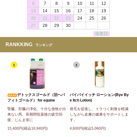
6
7
8
9
10
11
12
13
14
15
16
17
18
19
20
21
22
23
24
25
26
27
28
29
30
休業日
RANKKING
ランキング
1
2
デトックスゴールド（旧ヘパ
バイバイイッチ ローション(Bye By
フィトゴールド） for equine
e Itch Lotion)
腎臓、肝臓の浄化、十分な放牧が出
発毛を促進し、イラつく刺激を軽減
来ない馬、長期間投薬後の疲労回
しながら皮膚の健康をサポートしま
復、じんま疹に
す。
15,400円(税込16,940円)
4,600円(税込5,060円)