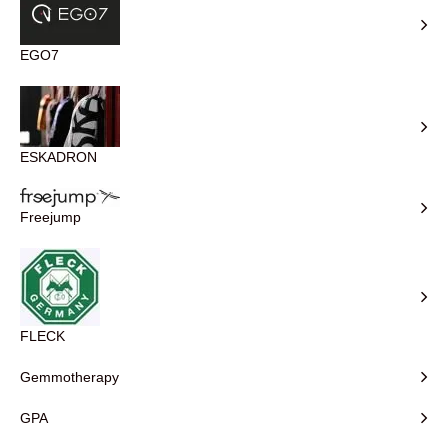
EGO7
ESKADRON
Freejump
FLECK
Gemmotherapy
GPA