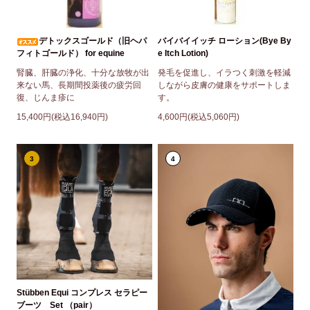
デトックスゴールド（旧ヘパ
バイバイイッチ ローション(Bye By
フィトゴールド） for equine
e Itch Lotion)
腎臓、肝臓の浄化、十分な放牧が出
発毛を促進し、イラつく刺激を軽減
来ない馬、長期間投薬後の疲労回
しながら皮膚の健康をサポートしま
復、じんま疹に
す。
15,400円(税込16,940円)
4,600円(税込5,060円)
3
4
Stübben Equi コンプレス セラピー
ブーツ Set （pair）