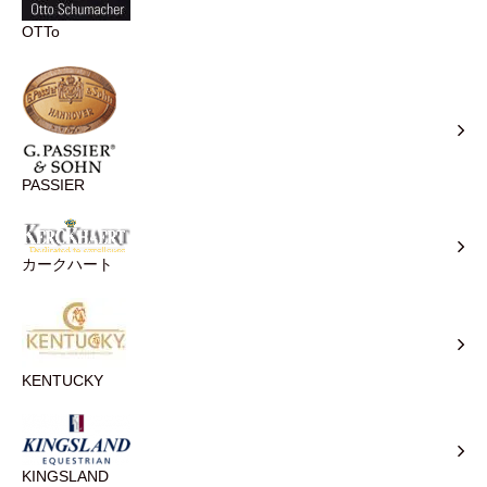
OTTo
PASSIER
カークハート
KENTUCKY
KINGSLAND