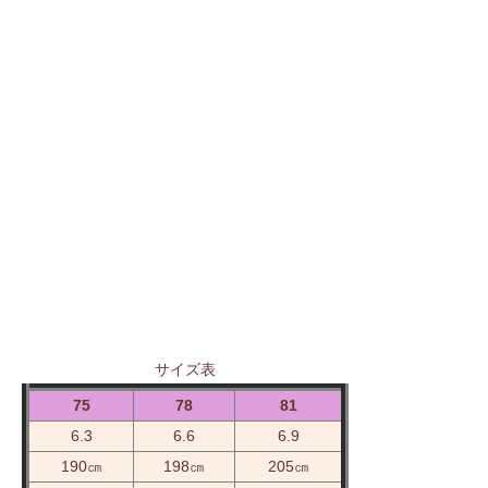
サイズ表
75
78
81
6.3
6.6
6.9
190㎝
198㎝
205㎝