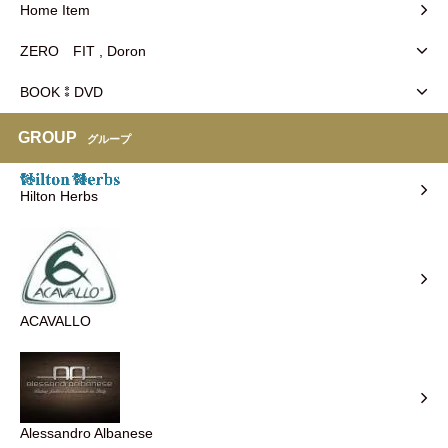
Home Item
ZERO FIT , Doron
BOOK⁑DVD
GROUP
グループ
Hilton Herbs
ACAVALLO
Alessandro Albanese