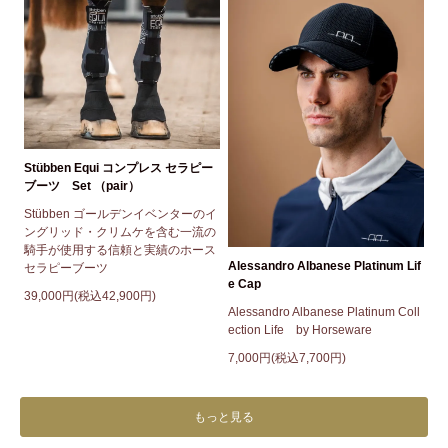
Stübben Equi コンプレス セラピー
ブーツ Set （pair）
Stübben ゴールデンイベンターのイ
ングリッド・クリムケを含む一流の
騎手が使用する信頼と実績のホース
Alessandro Albanese Platinum Lif
セラピーブーツ
e Cap
39,000円(税込42,900円)
Alessandro Albanese Platinum Coll
ection Life by Horseware
7,000円(税込7,700円)
もっと見る