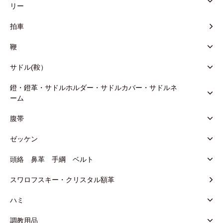
リー
拍車
鞭
サドル(鞍）
鐙・鐙革・サドルホルダー・サドルカバー・サドルネ
ーム
腹帯
ゼッケン
頭絡 鼻革 手綱 ベルト
スワロフスキー・クリスタル額革
ハミ
調教用品