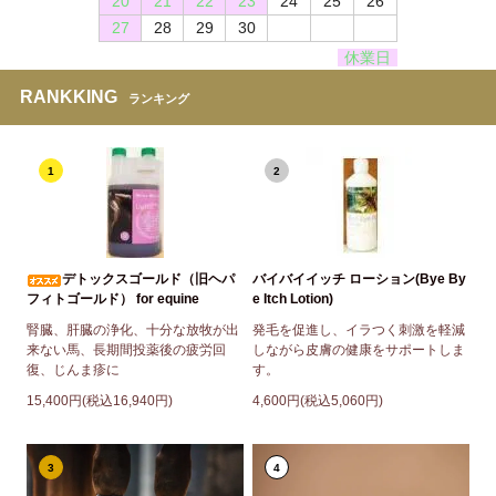
20
21
22
23
24
25
26
27
28
29
30
休業日
RANKKING
ランキング
1
2
デトックスゴールド（旧ヘパ
バイバイイッチ ローション(Bye By
フィトゴールド） for equine
e Itch Lotion)
腎臓、肝臓の浄化、十分な放牧が出
発毛を促進し、イラつく刺激を軽減
来ない馬、長期間投薬後の疲労回
しながら皮膚の健康をサポートしま
復、じんま疹に
す。
15,400円(税込16,940円)
4,600円(税込5,060円)
3
4