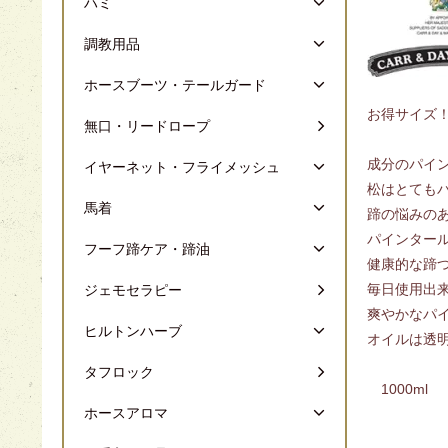
ハミ
調教用品
ホースブーツ・テールガード
お得サイズ
無口・リードロープ
成分のパイ
イヤーネット・フライメッシュ
松はとても
馬着
蹄の悩みの
パインター
フーフ蹄ケア・蹄油
健康的な蹄
毎日使用出
ジェモセラピー
爽やかなパ
ヒルトンハーブ
オイルは透
タフロック
1000ml
ホースアロマ