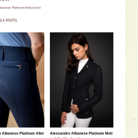
lbanese Platinum Ardea boot
込4,950円)
Alessandro Albanese Platinum Moti
 Albanese Platinum Allor