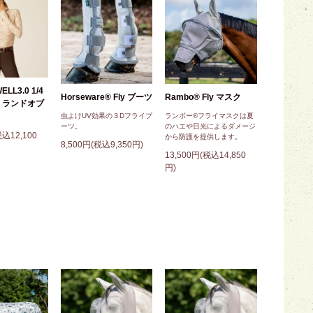
ELL3.0 1/4
Horseware® Fly ブーツ
Rambo® Fly マスク
ツ ランドオブ
虫よけUV効果の３Dフライブ
ランボー®フライマスクは夏
ーツ。
のハエや日光によるダメージ
税込12,100
から防護を提供します。
8,500円(税込9,350円)
13,500円(税込14,850
円)