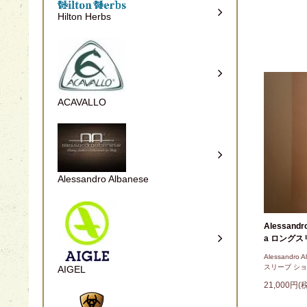
Hilton Herbs
ACAVALLO
Alessandro Albanese
Alessandro
a ロング
Alessandro 
スリーブ シ
AIGEL
21,000円(